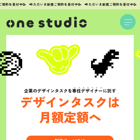
約を受付中🥳
📢
ただいま新規ご契約を受付中🥳
📢
ただいま新規ご契約を受付中🥳
📢
🪺
🦖
企業のデザインタスクを
専
任
デ
ザ
イ
ナ
ー
に託す
デザインタスクは
月額定額へ