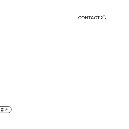
LET'S TALK !! 🎊
CONTACT 🫡
言 ⛵️