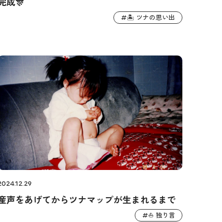
完成🎊
🏝️ ツナの思い出
#
2024.12.29
産声をあげてからツナマップが生まれるまで
⛵️ 独り言
#